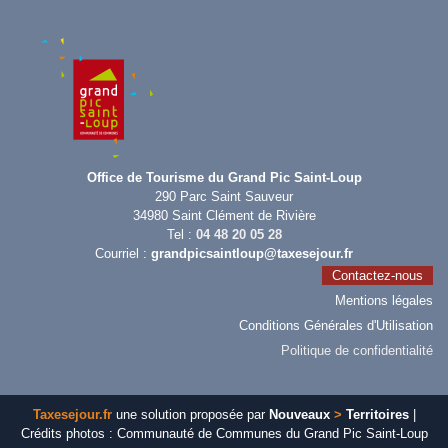
Office de Tourisme du Grand Pic Saint-Loup
290 Parc Saint Sauveur
34980 Saint Clément de Rivière
Tel :
04 48 20 05 28
Courriel :
grandpicsaintloup@taxesejour.fr
Contactez-nous
Mentions légales
Conditions Générales d'Utilisation
Politique de confidentialité
Taxesejour.fr
une solution proposée par
Nouveaux
>
Territoires
|
Crédits photos : Communauté de Communes du Grand Pic Saint-Loup