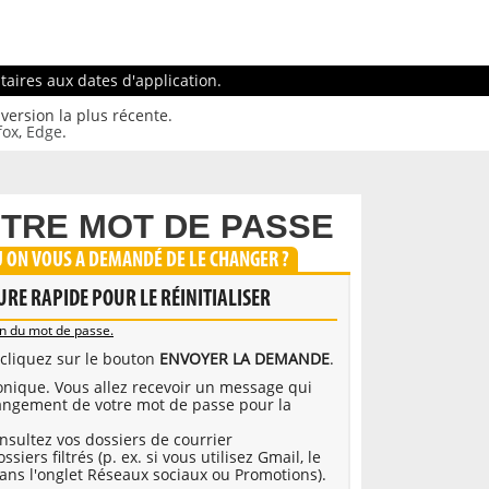
aires aux dates d'application.
version la plus récente.
fox
,
Edge
.
OTRE MOT DE PASSE
U ON VOUS A DEMANDÉ DE LE CHANGER ?
URE RAPIDE POUR LE RÉINITIALISER
ion du mot de passe.
t cliquez sur le bouton
ENVOYER LA DEMANDE
.
onique. Vous allez recevoir un message qui
ngement de votre mot de passe pour la
onsultez vos dossiers de courrier
iers filtrés (p. ex. si vous utilisez Gmail, le
ans l'onglet Réseaux sociaux ou Promotions).