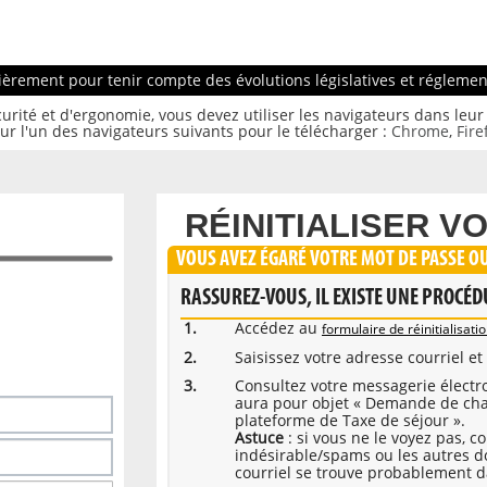
ièrement pour tenir compte des évolutions législatives et réglement
urité et d'ergonomie, vous devez utiliser les navigateurs dans leur 
ur l'un des navigateurs suivants pour le télécharger :
Chrome
,
Fire
RÉINITIALISER V
VOUS AVEZ ÉGARÉ VOTRE MOT DE PASSE O
RASSUREZ-VOUS, IL EXISTE UNE PROCÉD
Accédez au
formulaire de réinitialisat
Saisissez votre adresse courriel e
Consultez votre messagerie électr
aura pour objet « Demande de cha
plateforme de Taxe de séjour ».
Astuce
: si vous ne le voyez pas, c
indésirable/spams ou les autres doss
courriel se trouve probablement d